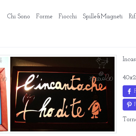
Chi Sono
Forme
Fiocchi
Spille&Magneti
Rif
Incas
40x2
P
Torn