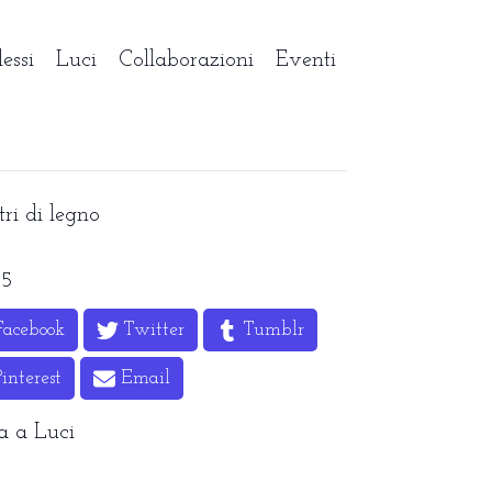
lessi
Luci
Collaborazioni
Eventi
tri di legno
5
Facebook
Twitter
Tumblr
interest
Email
a a
Luci