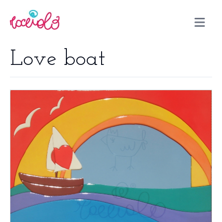
Open m
Love boat