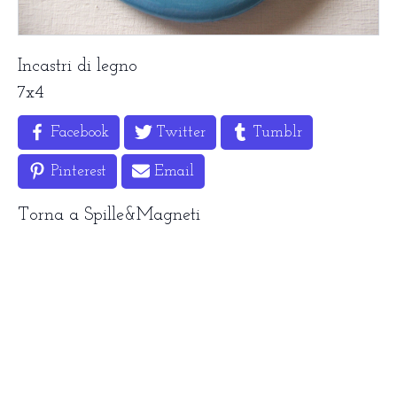
Incastri di legno
7x4
Facebook
Twitter
Tumblr
Pinterest
Email
Torna a
Spille&Magneti