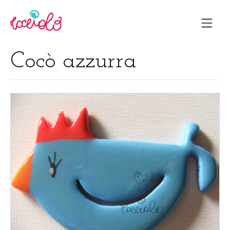
Open m
Cocò azzurra