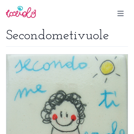
Open m
Secondometivuole